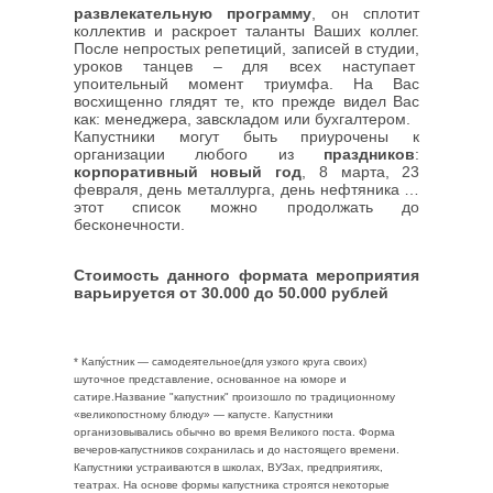
развлекательную программу
, он сплотит
коллектив и раскроет таланты Ваших коллег.
После непростых репетиций, записей в студии,
уроков танцев – для всех наступает
упоительный момент триумфа. На Вас
восхищенно глядят те, кто прежде видел Вас
как: менеджера, завскладом или бухгалтером.
Капустники могут быть приурочены к
организации любого из
праздников
:
корпоративный новый год
, 8 марта, 23
февраля, день металлурга, день нефтяника …
этот список можно продолжать до
бесконечности.
Стоимость данного формата мероприятия
варьируется от 30.000 до 50.000 рублей
* Капу́стник — самодеятельное(для узкого круга своих)
шуточное представление, основанное на юморе и
сатире.Название "капустник" произошло по традиционному
«великопостному блюду» — капусте. Капустники
организовывались обычно во время Великого поста. Форма
вечеров-капустников сохранилась и до настоящего времени.
Капустники устраиваются в школах, ВУЗах, предприятиях,
театрах. На основе формы капустника строятся некоторые