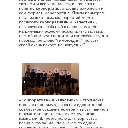
экономики все изменилось, и появилось
понятие
корпоратив
, а заодно изменился и
сам формат мероприятия. Ярким примером
организации таких мероприятий может
послужить
корпоративный капустник
*,
незаслуженно забытый в наше время. Но
нагрянувший экономический кризис заставил
нас обратиться к истокам, и как оказалось, что
новомодное слово “
тимбилдинг
”, по сути
своей очень похоже на “капустник”.
«
Корпоративный капустник
*» - творческая
игровая программа, основная идея которой -
совместное создание номера и выступление, в
формате концерта силами сотрудников
компании. Широкое поле для творчества:
песня о компании или о каком-то одном
человеке, танец, пародия. Темой для номера