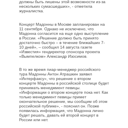
должны быть лишены этой возможности из-за
нескольких сумасшедших», - отметила
журналистка.
Концерт Мадонны в Москве запланирован на
11 сентября. Однако не исключено, что
Мадонна согласится на еще одно выступление
в России. «Решение должно быть принято
достаточно быстро – в течение ближайших 7-
10 дней», – сообщил 14 августа газете
«Известия» гендиректор спонсора проекта
«Вымпелком» Александр Изосимов.
В то же время пиар-менеджер российского
тура Мадонны Антон Атрашкин заявил
«Интерфаксу», что решение о втором
концерте Мадонны в российской столице будет
принимать менеджмент певицы.
«Информации о втором концерте пока нет. Как
только менеджмент певицы примет
окончательное решение, мы сообщим об этом
российской публике», - пояснил он. Позже
появилась информация, что Мадонна лично
будет решать, давать ей второй концерт в
России или нет.