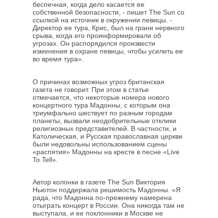
беспечная, когда дело касается ее
собственной безопасности, - пишет The Sun со
ссылкой на источник в окружении певицы. -
Директор ее тура, Крис, был на грани нервного
срыва, когда его проинформировали об
угрозах. Он распорядился произвести
изменения в охране певицы, чтобы усилить ее
во время тура».
О причинах возможных угроз британская
газета не говорит. При этом в статье
отмечается, что некоторые номера нового
концертного тура Мадонны, с которым она
триумфально шествует по разным городам
планеты, вызвали неодобрительные отклики
религиозных представителей. В частности, и
Католическая, и Русская православная церкви
были недовольны использованием сцены
«распятия» Мадонны на кресте в песне «Live
To Tell».
Автор колонки в газете The Sun Виктория
Ньютон поддержала решимость Мадонны. «Я
рада, что Мадонна по-прежнему намерена
отыграть концерт в России. Она никогда там не
выступала, и ее поклонники в Москве не