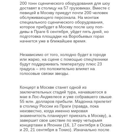
200 тонн сценического оборудования для шоу
доставят в столицу на 57 грузовиках. Вместе с
певицей в Москву приедут почти 200 человек
обслуживающего персонала. На монтаж
специального сценического оборудования,
которое прибудет в Москву после шоу поп-
дивы в Праге 6 сентября, уйдет пять дней, но
подготовка площадки на Воробьевых горах
начнется уже в ближайшее время.
Независимо от того, холодно будет в городе
или жарко, на сцене с помощью спецтехники
будут поддерживать температуру плюс 23
градуса – это положительно влияет на
голосовые связки звезды.
Концерт в Москве станет одной из
заключительных стадий тура, начавшегося в
мае в Лос-Анджелесе и уже собравшего свыше
55 млн. долларов прибыли. Мадонна прилетит
в столицу России из Праги (правда, пока
неизвестно, когда именно мировая
знаменитость планирует приехать в Москву), а
завершит свое шествие по миру четырьмя
концертами в Японии (16, 17 сентября в Осаке
и 20, 21 сентября в Токио). Изначально после