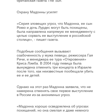
британская газета The Sun.
Охрану Мадонны усилят
«Серия зловещих угроз, что Мадонна, ее сын
Рокко и дочь Лурдес могут быть похищены,
была направлена напрямую ее менеджменту с
целью сорвать ее выступление в российской
столице», - пишет газета.
Подобные сообщения вызывают
озабоченность у мужа певицы, режиссера Гая
Ричи, и менеджера ее тура «Откровения»
Криса Лэмба. В 2004 году певица была
вынуждена отменить три концерта в Израиле
после того, как неизвестные пообещали убить
ее и ее детей.
Однако на этот раз Мадонна заявила, что не
намерена отменять свое первое выступление
в России из-за анонимных угроз.
«Мадонна хорошо осведомлена об угрозах
похищений, но она смелая и даже немного