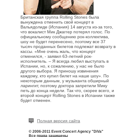
Британская группа Rolling Stones была
вынуждена отменить свой концерт в
Вальядолиде (Испания) 14 августа из-за того,
что вокалист Мик Джаггер потерял голос. По
официальному сообщению рок-коллектива,
шоу не будет перенесено, поэтому все 37
тысяч проданных билетов подлежат возврату в
кассы. «Мне очень жаль, что концерт
отменился, - заявил 63-летний рок-
исполнитель. – Я всегда любил выступать в
Испании, но, к сожалению, у нас не было
другого выбора. Я приношу извинения
каждому, кто купил билет на наше шоу». По
некоторым данным, у музыканта обширный
ларингит, поэтому доктора запретили Мику
петь до конца недели. Так что, скорее всего, и
второй концерт Rolling Stones в Испании также
будет отменен.
Полная версия сайта
© 2006-2011 Event Concert Agency "DiVa"
Все права защищены