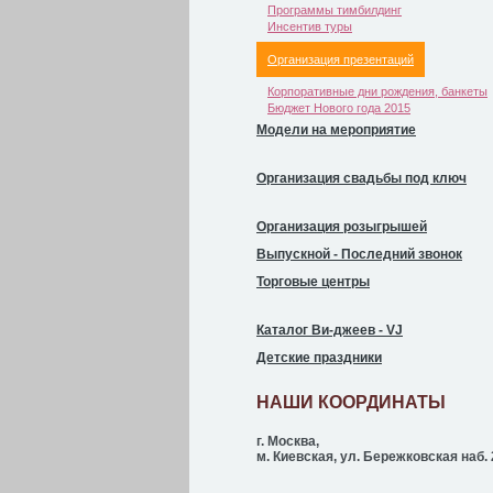
Программы тимбилдинг
Инсентив туры
Организация презентаций
Корпоративные дни рождения, банкеты
Бюджет Нового года 2015
Модели на мероприятие
Организация свадьбы под ключ
Организация розыгрышей
Выпускной - Последний звонок
Торговые центры
Каталог Ви-джеев - VJ
Детские праздники
НАШИ КООРДИНАТЫ
г. Москва,
м. Киевская, ул. Бережковская наб. 