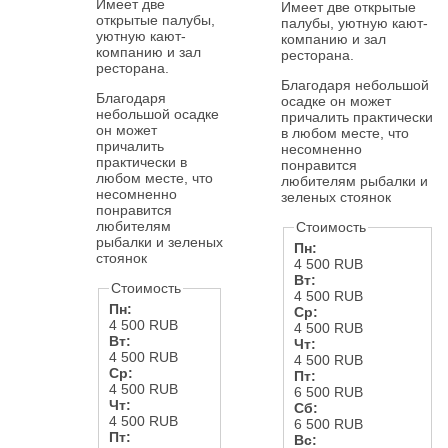
Имеет две
Имеет две открытые
открытые палубы,
палубы, уютную кают-
уютную кают-
компанию и зал
компанию и зал
ресторана.
ресторана.
Благодаря небольшой
Благодаря
осадке он может
небольшой осадке
причалить практически
он может
в любом месте, что
причалить
несомненно
практически в
понравится
любом месте, что
любителям рыбалки и
несомненно
зеленых стоянок
понравится
любителям
Стоимость
рыбалки и зеленых
Пн:
стоянок
4 500 RUB
Вт:
Стоимость
4 500 RUB
Пн:
Ср:
4 500 RUB
4 500 RUB
Вт:
Чт:
4 500 RUB
4 500 RUB
Ср:
Пт:
4 500 RUB
6 500 RUB
Чт:
Сб:
4 500 RUB
6 500 RUB
Пт:
Вс: