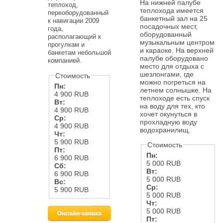
На нижней палубе
теплоход,
теплохода имеется
переоборудованный
банкетный зал на 25
к навигации 2009
посадочных мест,
года,
оборудованный
располагающий к
музыкальным центром
прогулкам и
и караоке. На верхней
банкетам небольшой
палубе оборудовано
компанией.
место для отдыха с
шезлонгами, где
Стоимость
можно погреться на
Пн:
летнем солнышке. На
4 900 RUB
теплоходе есть спуск
Вт:
на воду для тех, кто
4 900 RUB
хочет окунуться в
Ср:
прохладную воду
4 900 RUB
водохранилищ.
Чт:
5 900 RUB
Стоимость
Пт:
Пн:
6 900 RUB
5 000 RUB
Сб:
Вт:
6 900 RUB
5 000 RUB
Вс:
Ср:
5 900 RUB
5 000 RUB
Чт:
5 000 RUB
Пт: