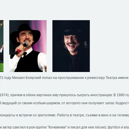
РУС
ENG
+
Добавить в избранное
/
Карта сайта
О НАС
УСЛУГИ
АРТИСТЫ
ФОТОГАЛ
972 году Михаил Боярский попал на прослушивание к режиссеру Театра имени
.
© 2006-2011 - Event
Агентство Diva Production
© 2012-2013
"TO CREATE"
74), причем в обеих картинах ему пришлось сыграть иностранцев: В 1990 го
ведущий со своим особым шармом, от которого они получают запас бодрости 
айп?
нцерты и встречи со зрителями. Работа в театре, съемки в кино и на телеви
Организация праздников, корпоративный Новый год
Аренда теплоходов
ти актер сам пел в рок-группе "Кочевники" и писал для нее песни); футбол и к