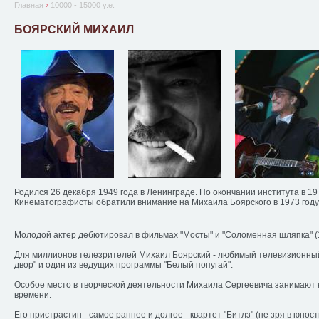
›
Главная
10000 - 15000 у.е.
БОЯРСКИЙ МИХАИЛ
Родился 26 декабря 1949 года в Ленинграде. По окончании института в 1
Кинематографисты обратили внимание на Михаила Боярского в 1973 году
Молодой актер дебютировал в фильмах "Мосты" и "Соломенная шляпка" (19
Для миллионов телезрителей Михаил Боярский - любимый телевизионный 
есть ск
двор" и один из ведущих программы "Белый попугай".
Особое место в творческой деятельности Михаила Сергеевича занимают ко
времени.
Его пристрастин - самое раннее и долгое - квартет "Битлз" (не зря в юнос