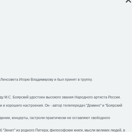
онлайн заявка
241.08.51
7 (495)
ЕРЕЯ
КОНТАКТЫ
 Ленсовета Игорю Владимирову и был принят в труппу.
-
Группа Компаний
ду М.С. Боярский удостоен высокого звания Народного артиста России.
и хорошего настроения. Он - автор телепередач "Домино" и "Боярский
дении, концерты, гастроли практически не оставляют свободного
луб "Зенит" из родного Питера; философские книги, мысли великих людей, в